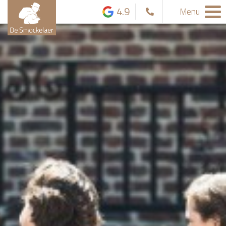
4.9
Menu