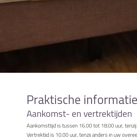
Praktische informatie
Aankomst- en vertrektijden
Aankomsttijd is tussen 16.00 tot 18.00 uur, ten
Vertrektijd is 10.00 uur, tenzij anders in uw ove