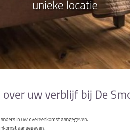
unieke locatie
 over uw verblijf bij De Sm
zij anders in uw overeenkomst aangegeven.
reenkomst aangegeven.