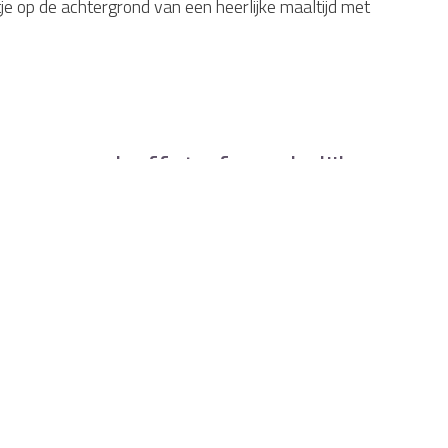
je op de achtergrond van een heerlijke maaltijd met
 voor een buffet of smakelijk
ilt komen eten met vrienden, familie of collega's. Of u
ereidt met liefde de heerlijkste maaltijden voor u, het
gastvrijheid!
 met biologische