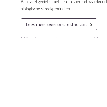
Aan tafel geniet u met een knisperend haardvuurt
biologische streekproducten.
Lees meer over ons restaurant
Uit eten met een groep, kies
menu
Bij de Smockelaer bent u van harte welkom als u w
nu met 2 personen komt of met 300, onze chefkok b
enige wat u hoeft te doen is te genieten van onze 
Lees meer over de mogelijkheden
Alleen de beste ingrediënten