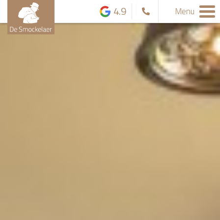
4.9
Menu