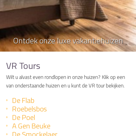
Ontdek onze luxe vakantiehuizen
VR Tours
Wilt u alvast even rondlopen in onze huizen? Klik op een
van onderstaande huizen en u kunt de VR tour bekijken.
De Flab
Roebelsbos
De Poel
A Gen Beuke
De Smockelaer