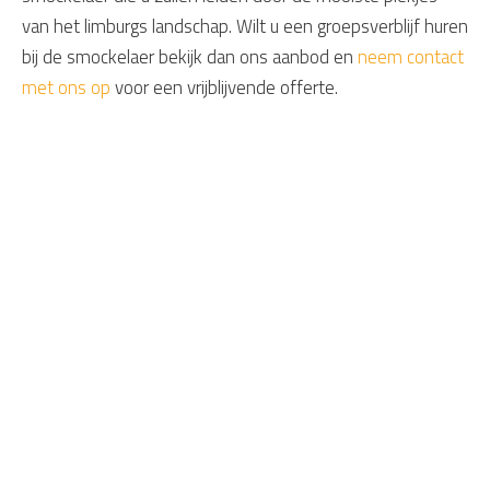
van het limburgs landschap. Wilt u een groepsverblijf huren
bij de smockelaer bekijk dan ons aanbod en
neem contact
met ons op
voor een vrijblijvende offerte.
Daarom Smockelaer
Exclusieve bijzondere groepshuizen
Exclusieve villa's met zwembad
Bijzondere gulle gastvrijheid
Géén reserveringskosten
U reserveert direct bij De Smockelaer
De beste prijs-kwaliteitverhouding