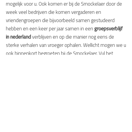
mogelijk voor u. Ook komen er bij de Smockelaer door de
week veel bedrijven die komen vergaderen en
vriendengroepen die bijvoorbeeld samen gestudeerd
hebben en een keer per jaar samen in een
groepsverblijf
in nederland
verblijven en op die manier nog eens de
sterke verhalen van vroeger ophalen. Wellicht mogen we u
ook binnenkort begroeten bij de Smockelaer. Vul het
contactformulier in of bel 043-4574445
Daarom Smockelaer
Exclusieve bijzondere groepshuizen
Exclusieve villa's met zwembad
Bijzondere gulle gastvrijheid
Géén reserveringskosten
U reserveert direct bij De Smockelaer