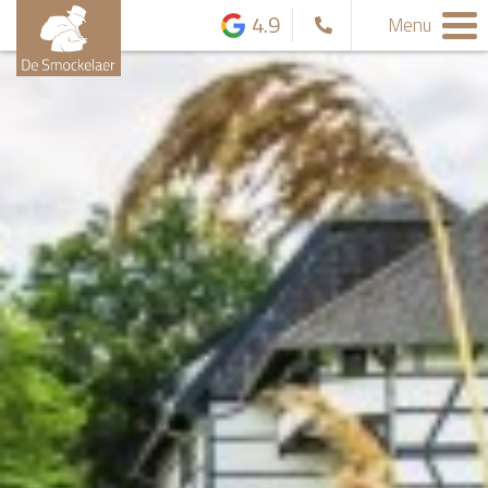
4.9
Menu