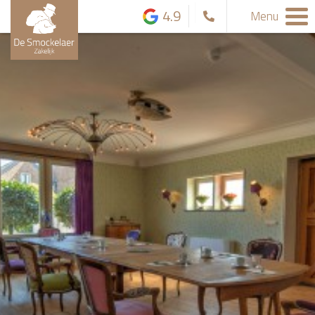
4.9
Menu