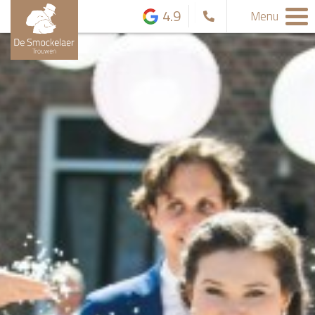
4.9
Menu