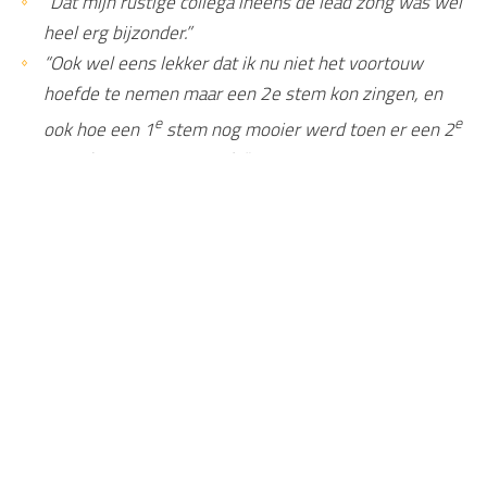
“Dat mijn rustige collega ineens de lead zong was wel
heel erg bijzonder.”
“Ook wel eens lekker dat ik nu niet het voortouw
hoefde te nemen maar een 2e stem kon zingen, en
e
e
ook hoe een 1
stem nog mooier werd toen er een 2
stem bij gezongen werd. ”
“Het was even spannend, maar uiteindelijk een hele
gave ervaring met mijn collega’s!”
Terug naar overzicht
Home
Zien & doen
Groepsactiviteiten
Kracht van het zingen
Contact gegevens