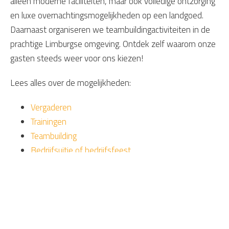
alleen moderne faciliteiten, maar ook volledige ontzorging
en luxe overnachtingsmogelijkheden op een landgoed.
Daarnaast organiseren we teambuildingactiviteiten in de
prachtige Limburgse omgeving. Ontdek zelf waarom onze
gasten steeds weer voor ons kiezen!
Lees alles over de mogelijkheden:
Vergaderen
Trainingen
Teambuilding
Bedrijfsuitje of bedrijfsfeest
Vergaderarrangementen
Vraag offerte aan
Neem contact op