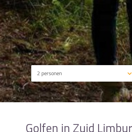
2
personen
Golfen in Zuid Limbu