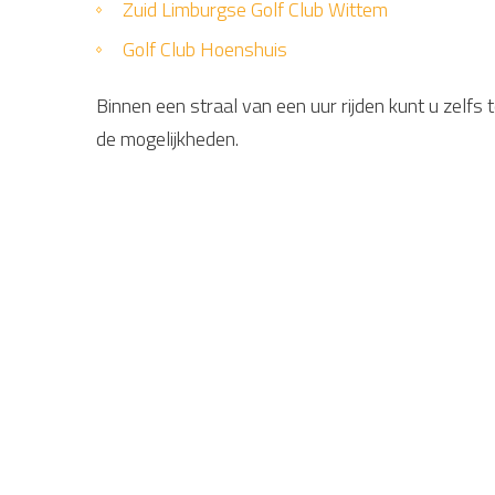
Zuid Limburgse Golf Club Wittem
Golf Club Hoenshuis
Binnen een straal van een uur rijden kunt u zelfs 
de mogelijkheden.
Overnachten en golfen in Zu
Optimaal genieten van 1 of wellicht 2 rondes op d
één van onze luxe vakantievilla's en geniet na he
sauna. Een golfweekend is nog nooit zo heerlijk 
die onzevakantievilla's te bieden hebben.
Bent u met een groep vrienden of met uw famili
combineer het golfen met een heerlijk weekendje