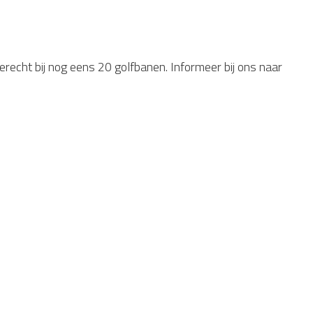
terecht bij nog eens 20 golfbanen. Informeer bij ons naar
id Limburg
e golfbaan? Blijf dan slapen bij de Smockelaer. Huur
t lopen van de 18 holes heerlijk na in het zwembad of de
geweest. Genieten van het spel, de omgeving en de luxe
e? Huur dan een van onze luxe groepsaccommodaties en
 weg.